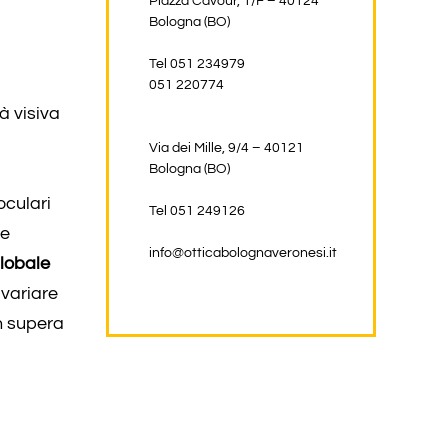
Piazza Cavour, 1/F – 40124
Bologna (BO)
Tel 051 234979
051 220774
à visiva
Via dei Mille, 9/4 – 40121
Bologna (BO)
oculari
Tel 051 249126
re
info@otticabolognaveronesi.it
lobale
 variare
n supera