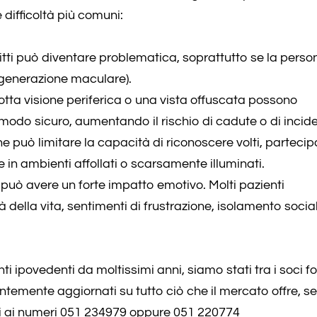
 difficoltà più comuni:
scritti può diventare problematica, soprattutto se la pers
egenerazione maculare).
dotta visione periferica o una vista offuscata possono
odo sicuro, aumentando il rischio di cadute o di incide
one può limitare la capacità di riconoscere volti, partecip
 in ambienti affollati o scarsamente illuminati.
a può avere un forte impatto emotivo. Molti pazienti
della vita, sentimenti di frustrazione, isolamento social
i ipovedenti da moltissimi anni, siamo stati tra i soci f
temente aggiornati su tutto ciò che il mercato offre, se
rci ai numeri 051 234979 oppure 051 220774