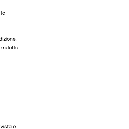
 la
dizione,
e ridotta
vista e