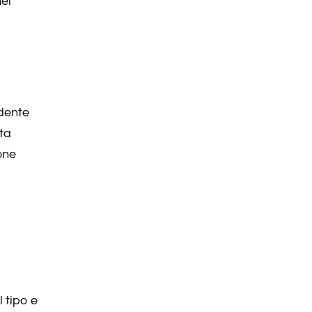
nel
edente
ta
ione
 tipo e