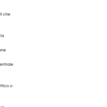
li che
 la
one
entrale
ttico o