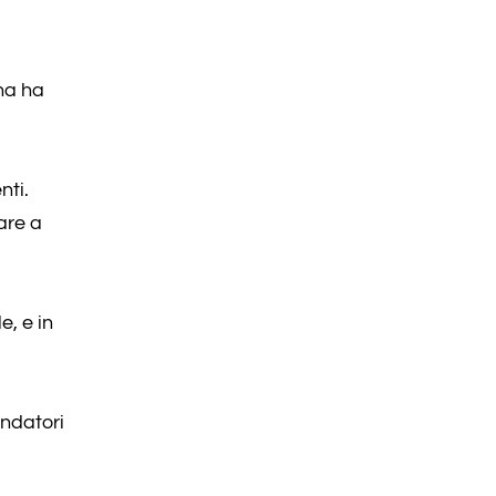
ona ha
nti.
are a
e, e in
ondatori