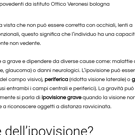
 vista che non può essere corretta con occhiali, lenti a
enzionali, questo significa che l’individuo ha una capacit
ente non vedente.
ve a grave e dipendere da diverse cause come: malattie 
e, glaucoma) o danni neurologici. L’ipovisione può esse
o del campo visivo),
periferica
(ridotta visione laterale) o
g
si entrambi i campi centrali e periferici). La gravità può
lmente si parla di
ipovisione grave
quando la visione no
e a riconoscere oggetti a distanza ravvicinata.
 dell’ipovisione?