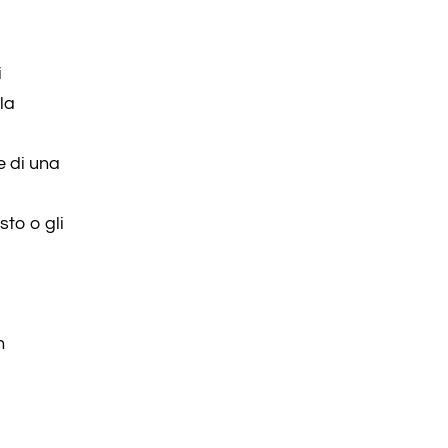
i
la
e di una
sto o gli
n