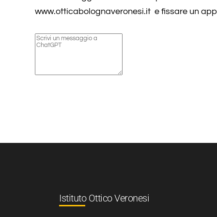
www.otticabolognaveronesi.it e fissare un ap
Istituto Ottico Veronesi