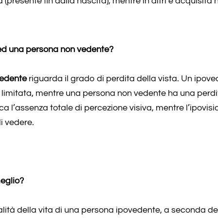
 (presente fin dalla nascita), mentre in altri è acquisita 
 ed una persona non vedente?
vedente
riguarda il grado di perdita della vista. Un ipov
 limitata, mentre una persona non vedente ha una perdi
lica l’assenza totale di percezione visiva, mentre l’ipovis
i vedere.
eglio?
lità della vita di una persona ipovedente, a seconda del