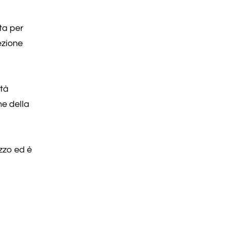
ta per
ezione
età
ne della
izzo ed è