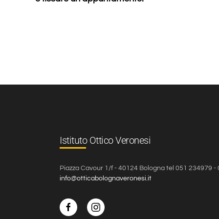
Istituto Ottico Veronesi
Piazza Cavour 1/f - 40124 Bologna tel 051 234979 
info@otticabolognaveronesi.it