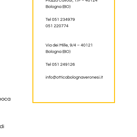
Piazza Cavour, 1/F – 40124
Bologna (BO)
Tel 051 234979
051 220774
Via dei Mille, 9/4 – 40121
Bologna (BO)
Tel 051 249126
info@otticabolognaveronesi.it
 poca
di