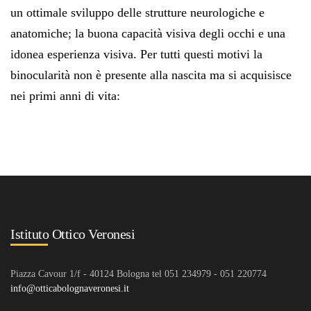
un ottimale sviluppo delle strutture neurologiche e
anatomiche; la buona capacità visiva degli occhi e una
idonea esperienza visiva. Per tutti questi motivi la
binocularità non è presente alla nascita ma si acquisisce
nei primi anni di vita:
Istituto Ottico Veronesi
Piazza Cavour 1/f - 40124 Bologna tel 051 234979 - 051 220774
info@otticabolognaveronesi.it