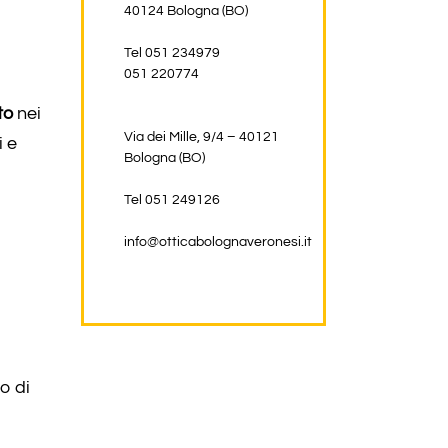
40124 Bologna (BO)
Tel 051 234979
051 220774
to
nei
Via dei Mille, 9/4 – 40121
i e
Bologna (BO)
Tel 051 249126
info@otticabolognaveronesi.it
so di