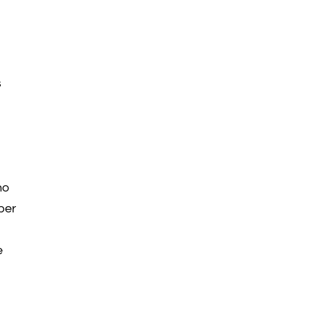
s
no
 per
e