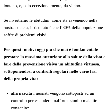
lontano, e, solo eccezionalmente, da vicino.
Se invertiamo le abitudini, come sta avvenendo nella
nostra società, il risultato è che l’80% della popolazione
soffre di problemi visivi.
Per questi motivi oggi più che mai è fondamentale
prestare la massima attenzione alla salute della vista e
fare della prevenzione visiva un’abitudine virtuosa,
sottoponendosi a controlli regolari nelle varie fasi
della propria vita:
alla nascita
i neonati vengono sottoposti ad un
controllo per escludere malformazioni o malattie
congenite;